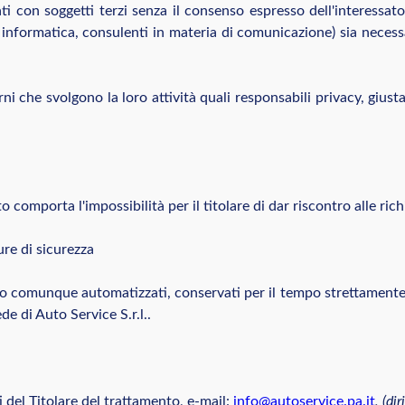
ti con soggetti terzi senza il consenso espresso dell'interessato,
a informatica, consulenti in materia di comunicazione) sia necess
terni che svolgono la loro attività quali responsabili privacy, giu
to comporta l'impossibilità per il titolare di dar riscontro alle ric
re di sicurezza
ici o comunque automatizzati, conservati per il tempo strettamente 
e di Auto Service S.r.l..
i del Titolare del trattamento, e-mail:
info@autoservice.pa.it
, (di