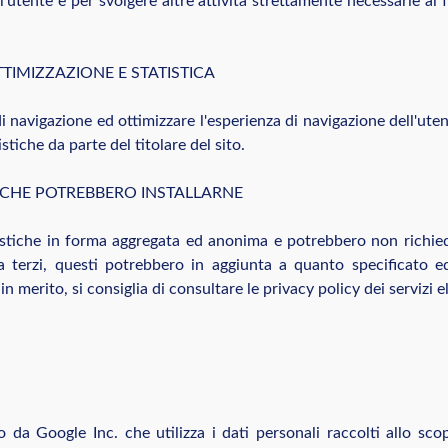
ll'utente e per svolgere altre attività strettamente necessarie a
TTIMIZZAZIONE E STATISTICA
i navigazione ed ottimizzare l'esperienza di navigazione dell'ute
stiche da parte del titolare del sito.
I CHE POTREBBERO INSTALLARNE
tistiche in forma aggregata ed anonima e potrebbero non richied
 da terzi, questi potrebbero in aggiunta a quanto specificato ed
n merito, si consiglia di consultare le privacy policy dei servizi e
 da Google Inc. che utilizza i dati personali raccolti allo scop